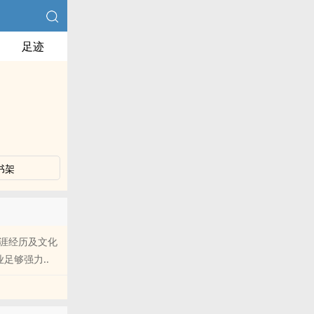
足迹
书架
生涯经历及文化
足够强力..