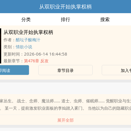
从双职业开始执掌权柄
分类
排行
搜索
从双职业开始执掌权柄
作者：
醋坛子酸梅汁
类别：
情欲小说
2026-06-14 16:44:58
更新时间：
最新章节：
第476章 反攻
即阅读
章节目录
加入
家丛生。 战士、念师、魔法师…… 道士、虫师、催眠师…… 觉醒职业与
。 某一天，提前激发职业面板的李灿踏入雾门。 当他以为自己的隐藏职业
展开全部