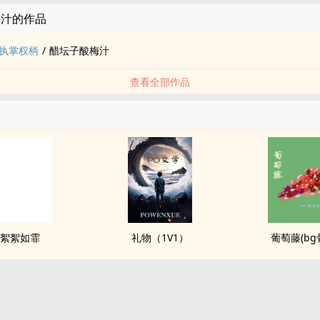
梅汁的作品
执掌权柄
/
醋坛子酸梅汁
查看全部作品
絮絮如霏
礼物（1V1）
葡萄藤(bg