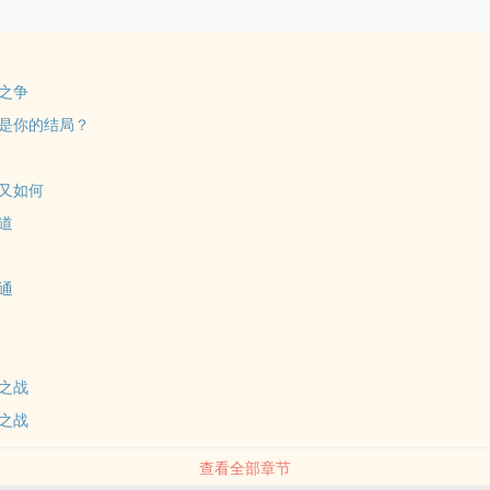
素之争
就是你的结局？
神又如何
神道
尽通
柄之战
空之战
查看全部章节