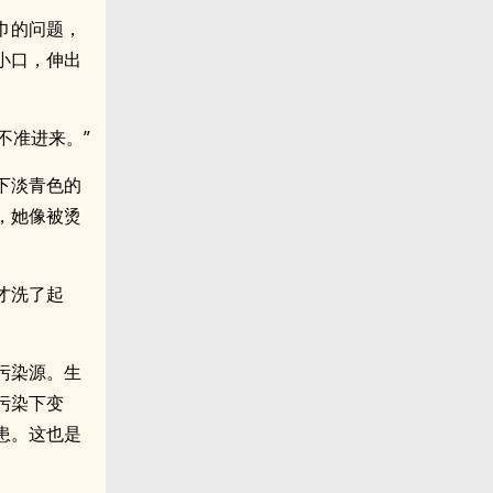
巾的问题，
小口，伸出
不准进来。”
下淡青色的
，她像被烫
才洗了起
污染源。生
污染下变
患。这也是