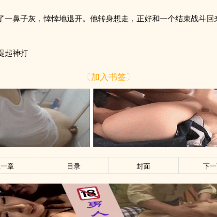
了一鼻子灰，悻悻地退开。他转身想走，正好和一个结束战斗回
提起神打
〔加入书签〕
上一章
目录
封面
下一