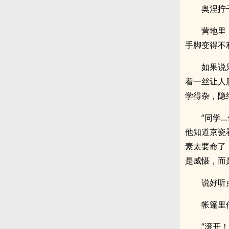
奥涅拧
营地里
手脚变得不
如果说
着一丝让人
学得杂，隐
“同学
他知道京瓷
素太要命了
是威慑，而
说好听
帐篷里
“滚开！