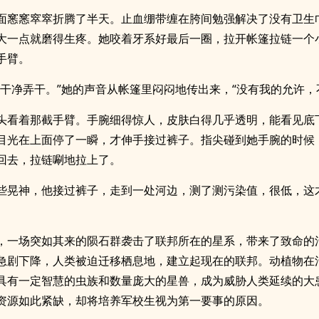
面窸窸窣窣折腾了半天。止血绷带缠在胯间勉强解决了没有卫生
大一点就磨得生疼。她咬着牙系好最后一圈，拉开帐篷拉链一个
手臂。
洗干净弄干。”她的声音从帐篷里闷闷地传出来，“没有我的允许，
头看着那截手臂。手腕细得惊人，皮肤白得几乎透明，能看见底
目光在上面停了一瞬，才伸手接过裤子。指尖碰到她手腕的时候
回去，拉链唰地拉上了。
些晃神，他接过裤子，走到一处河边，测了测污染值，很低，这
，一场突如其来的陨石群袭击了联邦所在的星系，带来了致命的
急剧下降，人类被迫迁移栖息地，建立起现在的联邦。动植物在
具有一定智慧的虫族和数量庞大的星兽，成为威胁人类延续的大
资源如此紧缺，却将培养军校生视为第一要事的原因。