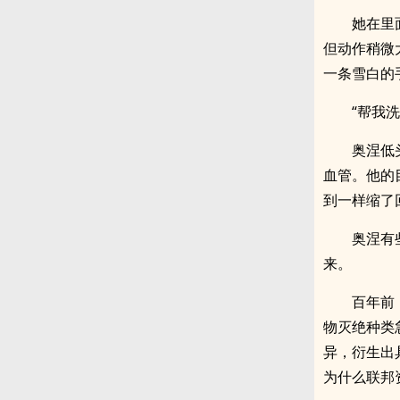
她在里
但动作稍微
一条雪白的
“帮我
奥涅低
血管。他的
到一样缩了
奥涅有
来。
百年前
物灭绝种类
异，衍生出
为什么联邦