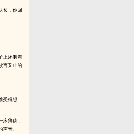
“队长，你回
子上还洇着
欲言又止的
难受得想
一床薄毯，
的声音。