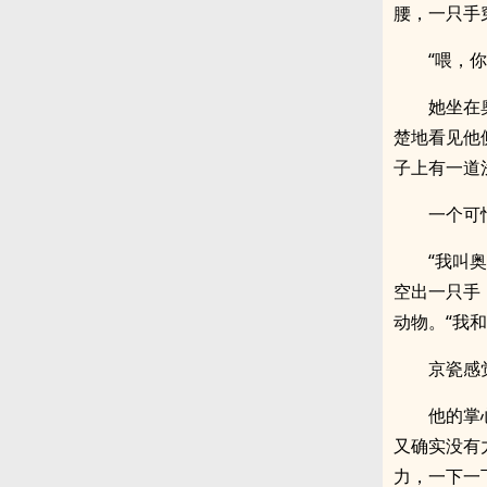
腰，一只手
“喂，
她坐在
楚地看见他
子上有一道
一个可
“我叫
空出一只手
动物。“我
京瓷感
他的掌
又确实没有
力，一下一