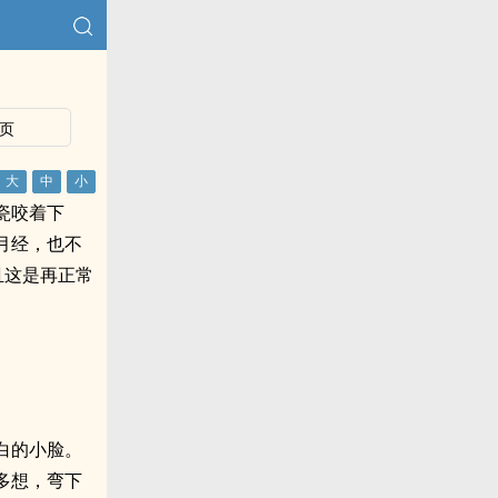
页
瓷咬着下
月经，也不
且这是再正常
白的小脸。
多想，弯下