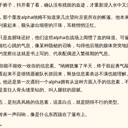
干裤子，抖开看了看，确认没有残留的血迹，才重新浸入水中又
，那个栗发alpha纳姆不知道第几次望向京瓷所在的帐篷。他本
利索起来，额头渗出细密的汗珠，耳根悄悄泛红。
只是血腥味还好，他们这些alpha在战场上闻惯了血的味道。可
脸红心跳的气息，像某种隐秘的召唤，勾得他后颈的腺体突突地
约觉察出这就是书上写的、代表配偶进入繁殖期的气息。
…你能不能收一收你的信息素。”纳姆犹豫了半天，终于鼓起勇气
看起来不是很情愿被队长抓回来，释放信息素表达不满也能理解
，他还是第一次遇到一个alpha拥有从这种方面入手的信息素，
是直往人骨头缝里钻的、叫人腿软的甜腻。
点，是别具风格的信息素，说直白点，就是阴得不行的类型。
传来一声闷响，像是什么东西踹在了篷布上。
”