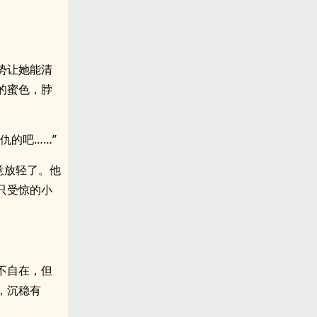
势让她能清
的蜜色，脖
仇的吧……”
意放轻了。他
只受惊的小
不自在，但
，沉稳有