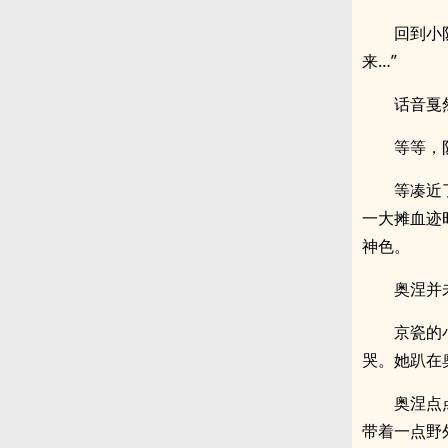
回到小
来…”
话音戛
等等，
等凑近
一大摊血迹
神色。
奥涅并
京瓷的
哭。她趴在
奥涅点
带着一点野