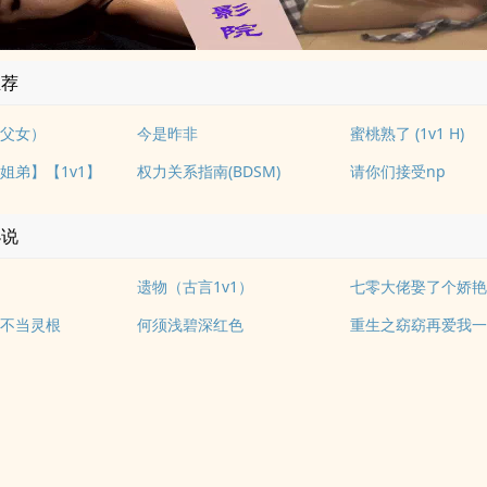
推荐
父女）
今是昨非
蜜桃熟了 (1v1 H)
姐弟】【1v1】
权力关系指南(BDSM)
请你们接受np
小说
遗物（古言1v1）
七零大佬娶了个娇
不当灵根
何须浅碧深红色
重生之窈窈再爱我