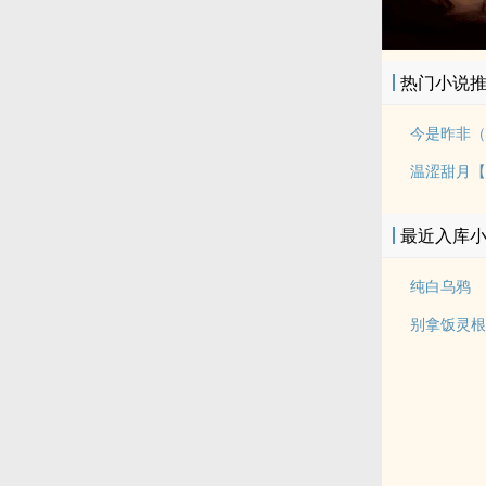
热门小说
今是昨非（
温涩甜月【
最近入库
纯白乌鸦
别拿饭灵根