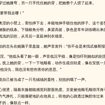
穿过她膝弯，另一只手托住她的背，把她整个人捞了起来。
你要带我去哪！”
奥涅的小臂上，害怕摔下去，本能地伸手锁住他的脖子。这个姿
侧脸的线条。下颌棱角分明，鼻梁高挺，肤色是常年训练晒出来
浅浅的旧疤，从耳后一直延伸到衣领里。
怕的念头在她脑子里盘旋，她声音发抖：“你不会是来找忒修斯报
奥涅。”他低头看了她一眼，声音低沉平稳，像是怕吓到她似的刻
，抚上她的背，一下一下地顺着，动作生疏但轻柔，像在安抚一
和他没仇，我也没有想伤害你的意思。”
觉自己被当成了一只毛绒绒的畜牲，别扭的哦了一声。
心很烫，隔着衣服都能感觉到那股热度。京瓷被他顺毛顺得浑身
力气挣扎，只能僵硬地趴在他肩上，听他的心跳透过胸腔传过来
下的，像鼓点一样。