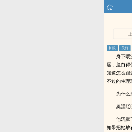
身下暖
唇，脸白得
知道怎么跟
不过的生理
为什么
奥涅眨
他沉默
如果把她放