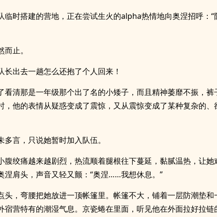
队临时搭建的营地，正在尝试生火的alpha热情地向奥涅招呼：
然而止。
队长出去一趟怎么还抱了个人回来！
了看清那是一年级那个出了名的小矮子，而且精神萎靡不振，裤
时，他的表情从疑惑变成了震惊，又从震惊变成了某种复杂的、
未多言，只说她暂时加入队伍。
小腹绞痛越来越剧烈，热流顺着腿根往下蔓延，黏腻温热，让她
奥涅肩头，声音又轻又颤：“奥涅……我想休息。”
点头，弯腰把她放进一顶帐篷里。帐篷不大，铺着一层防潮垫和
外宿营特有的潮湿气息。京瓷蜷在里面，听见他在外面拉好拉链