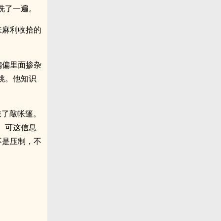
洗了一遍。
来麻利收拾的
偏偏里面掺杂
跳。他知识
敲了敲帐篷。
。可这信息
不是压制，不