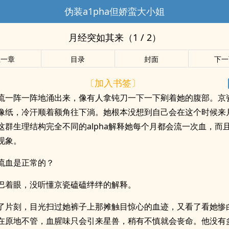
伪装a1pha但娇蛮大小姐
月经突如其来（1 / 2）
上一章
目录
封面
下一
〔加入书签〕
流一阵一阵地涌出来，像有人拿钝刀一下一下剜着她的腹部。京
像纸，冷汗顺着额角往下淌。她根本没想到自己会在这个时候来
这群生理结构完全不同的alpha解释她每个月都会流一次血，而
现象。
流血是正常的？
巴着眼，没听懂京瓷磕磕绊绊的解释。
了片刻，目光扫过她裤子上那摊触目惊心的血迹，又看了看她惨
在原地不管，血腥味只会引来星兽，稍有不慎就会丧命。他没有