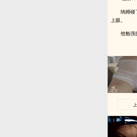
纳姆碰
上眼。
他勉强