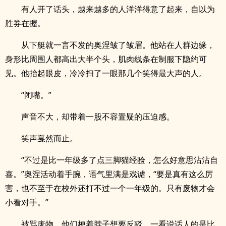
有人开了话头，越来越多的人洋洋得意了起来，自以为
胜券在握。
从下艇就一言不发的奥涅皱了皱眉。他站在人群边缘，
身形比周围人都高出大半个头，肌肉线条在制服下隐约可
见。他抬起眼皮，冷冷扫了一眼那几个笑得最大声的人。
“闭嘴。”
声音不大，却带着一股不容置疑的压迫感。
笑声戛然而止。
“不过是比一年级多了点三脚猫经验，怎么好意思沾沾自
喜。”奥涅活动着手腕，语气里满是戏谑，“要是真有这么厉
害，也不至于在校外还打不过一个一年级的。只有废物才会
小看对手。”
被骂废物，他们梗着脖子想要反驳，一看说话人的是比