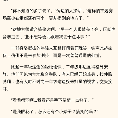
“你不知道的多了去了。”旁边的人接话，“这样的主题赛
场至少在帝都还有两个，更别提别的地方了。”
“这地方很适合搞偷袭啊。”另一个人眼睛亮了亮，压低声
音凑过去，“想不想等会儿跟着我去干点坏事？”
一群身姿挺拔的年轻人互相打闹着开玩笑，笑声此起彼
伏，仿佛不是来参加测验，而是一次普普通通的郊游。
比起一年级这边的轻松愉快，二年级那边显得格外安
静。他们习以为常地集合整队，有人已经开始热身，拉伸胳
膊腿，也有人时不时向一年级这边投来打量的视线，交头接
耳。
“看着很弱啊…我看还是手下留情一点好了。”
“是我眼花了，怎么还有个小矮子？搞笑的吗？”