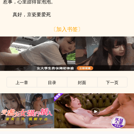
惹事，心里甜得冒泡泡。
真好，京瓷要爱死
〔加入书签〕
上一章
目录
封面
下一页