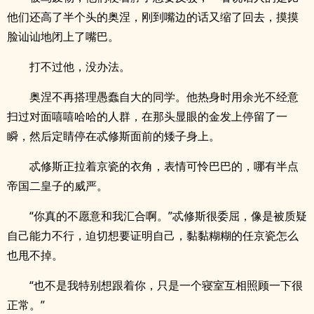
他们还高了半个头的奥涅，刚到嘴边的话又缩了回去，摸摸
脸讪讪地闭上了嘴巴。
打不过他，没办法。
奥涅不再搭理愚蠢自大的同学。他热身时用余光不经意
扫过对面嘻嘻哈哈的人群，在那头显眼的金发上停留了一
瞬，然后定睛停在忒修斯面前的矮子身上。
忒修斯正拉着京瓷的衣角，表情可怜巴巴的，哪有半点
帝国二皇子的威严。
“你真的不愿意和我汇合啊。”忒修斯很委屈，像是被质疑
自己能力不行，迫切想要证明自己，黏黏糊糊的任京瓷怎么
也甩不掉。
“也不是我特别想跟着你，只是一个寝室互相照顾一下很
正常。”