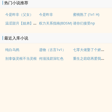
热门小说推荐
今是昨非（父女）
今是昨非
蜜桃熟了 (1v1 H)
温涩甜月【姐弟】【1v1】
权力关系指南(BDSM)
请你们接受np
最近入库小说
七零大佬娶了个娇艳女明星
纯白乌鸦
遗物（古言1v1）
重生之窈窈再爱我一次
别拿饭灵根不当灵根
何须浅碧深红色