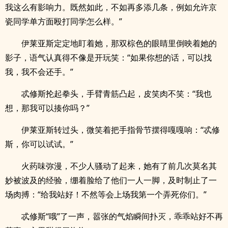
我这么有影响力。既然如此，不如再多添几条，例如允许京
瓷同学单方面殴打同学怎么样。”
伊莱亚斯定定地盯着她，那双棕色的眼睛里倒映着她的
影子，语气认真得不像是开玩笑：“如果你想的话，可以找
我，我不会还手。”
忒修斯抡起拳头，手臂青筋凸起，皮笑肉不笑：“我也
想，那我可以揍你吗？”
伊莱亚斯转过头，微笑着把手指骨节摆得嘎嘎响：“忒修
斯，你可以试试。”
火药味弥漫，不少人骚动了起来，她有了前几次莫名其
妙被波及的经验，绷着脸给了他们一人一脚，及时制止了一
场肉搏：“给我站好！不然等会上场我第一个弄死你们。”
忒修斯“哦”了一声，嚣张的气焰瞬间扑灭，乖乖站好不再