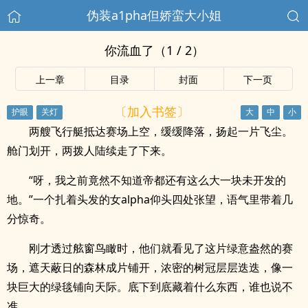
伪装a1pha但娇蛮大小姐
你流血了（1 / 2）
上一章
目录
封面
下一页
〔加入书签〕
两艘飞行艇抵达赛场上空，缓缓降落，扬起一片飞尘。
舱门划开，两拨人陆续走了下来。
“呀，我之前竟然不知道帝都还有这么大一块未开发的
地。”一个扎着头发的女alpha仰头四处张望，语气里带着几
分惊奇。
刚才透过舷窗鸟瞰时，他们就看见了这片绿意盎然的赛
场，遮天蔽日的森林成片铺开，浓密的树冠层层迭迭，像一
块巨大的绿毯铺向天际。底下到底藏着什么东西，谁也说不
准。