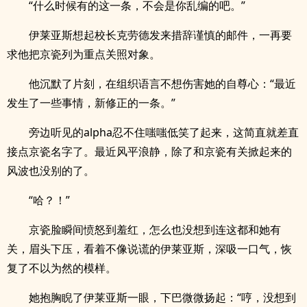
“什么时候有的这一条，不会是你乱编的吧。”
伊莱亚斯想起校长克劳德发来措辞谨慎的邮件，一再要
求他把京瓷列为重点关照对象。
他沉默了片刻，在组织语言不想伤害她的自尊心：“最近
发生了一些事情，新修正的一条。”
旁边听见的alpha忍不住嗤嗤低笑了起来，这简直就差直
接点京瓷名字了。最近风平浪静，除了和京瓷有关掀起来的
风波也没别的了。
“哈？！”
京瓷脸瞬间愤怒到羞红，怎么也没想到连这都和她有
关，眉头下压，看着不像说谎的伊莱亚斯，深吸一口气，恢
复了不以为然的模样。
她抱胸睨了伊莱亚斯一眼，下巴微微扬起：“哼，没想到