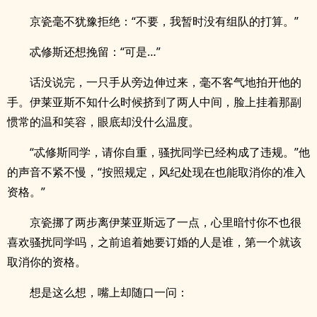
京瓷毫不犹豫拒绝：“不要，我暂时没有组队的打算。”
忒修斯还想挽留：“可是…”
话没说完，一只手从旁边伸过来，毫不客气地拍开他的
手。伊莱亚斯不知什么时候挤到了两人中间，脸上挂着那副
惯常的温和笑容，眼底却没什么温度。
“忒修斯同学，请你自重，骚扰同学已经构成了违规。”他
的声音不紧不慢，“按照规定，风纪处现在也能取消你的准入
资格。”
京瓷挪了两步离伊莱亚斯远了一点，心里暗忖你不也很
喜欢骚扰同学吗，之前追着她要订婚的人是谁，第一个就该
取消你的资格。
想是这么想，嘴上却随口一问：