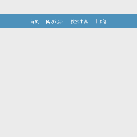
还不错的话请不要忘记向您QQ群和微博里的朋友推荐哦！
首页
阅读记录
搜索小说
顶部