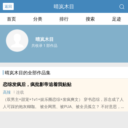
晴岚木目
返回
首页
分类
排行
搜索
足迹
晴岚木目
共收录 1 部作品
晴岚木目的全部作品集
恋综发疯后，疯批影帝追着我贴贴
高辣
连载
（双男主+甜宠+1v1+娱乐圈恋综+发疯爽文） 穿书恋综，苏念成了人
人可踩的炮灰糊咖。 被全网黑、被PUA、被全员孤立？ 不好意思，我
直接发疯摆烂，唢呐怼绿茶，金句炸全网！ 清冷阴鸷、背景通天的疯
批影帝， 本..
本站提示：各位书友要是觉得《恋综发疯后，疯批影帝追着我贴贴》