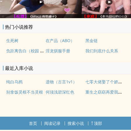
热门小说推荐
生死树
在产品（ABO）
黑金链
负距离告白（校园 h）
淫龙驯服手册
我们到底什么关系
最近入库小说
七零大佬娶了个娇艳女明星
纯白乌鸦
遗物（古言1v1）
重生之窈窈再爱我一次
别拿饭灵根不当灵根
何须浅碧深红色
首页
阅读记录
搜索小说
顶部