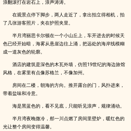
浪翻滚打在岩石上，浪声涛涛。
在观景点停下脚步，两人走近了，拿出拍立得相机，拍
了几张游客照片，夹在护照夹里。
半月湾丽思卡尔顿在一个小山丘上，车开进去的时候天
色已经开始暗，海雾从悬崖边往上涌，把远处的海岸线模糊
成一道灰色的轮廓。
酒店的建筑是深色的木瓦外墙，仿照19世纪的海边旅馆
风格，在雾里有点像苏格兰，不像加州。
房间在二楼，朝海的方向。推开露台的门，风扑进来，
带着盐味和冷意。
海是黑蓝色的，看不见底，只能听见浪声，规律涌动。
半月湾夜晚微冷，郍一川点燃了房间里壁炉，暖红色的
光让整个房间变得温馨。