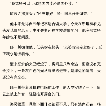
“我觉得可以，你想国内读还是国外读。”
简云之摇摇头：“还没想好，等回国再仔细研究。”
他本来觉得自己年纪不适合读大学，今天在斯坦福看见
头发花白的老人，中年夫妻还在学校进修学习，他突然觉得
年龄也不是问题。
郍一川拥住他，低头吻在额头：“老婆你决定就好了，反
正我永远缠着你。”
醒来壁炉的火已经熄了，房间里只剩余温，窗帘没有完
全拉上，一条灰白色的光从缝里透进来，是海边的清晨，天
还没有完全亮。
郍一川带着耳机在电脑前工作，两人早安吻了一下，简
云之披上外套，轻轻推开露台的门。
海雾很重，悬崖下面什么都看不见，只有浪声还在，很