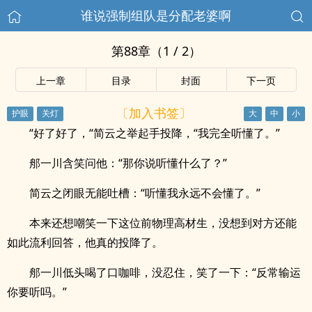
谁说强制组队是分配老婆啊
第88章（1 / 2）
上一章
目录
封面
下一页
〔加入书签〕
“好了好了，“简云之举起手投降，“我完全听懂了。”
郍一川含笑问他：“那你说听懂什么了？”
简云之闭眼无能吐槽：“听懂我永远不会懂了。”
本来还想嘲笑一下这位前物理高材生，没想到对方还能
如此流利回答，他真的投降了。
郍一川低头喝了口咖啡，没忍住，笑了一下：“反常输运
你要听吗。”