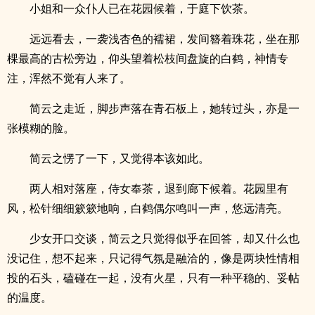
小姐和一众仆人已在花园候着，于庭下饮茶。
远远看去，一袭浅杏色的襦裙，发间簪着珠花，坐在那
棵最高的古松旁边，仰头望着松枝间盘旋的白鹤，神情专
注，浑然不觉有人来了。
简云之走近，脚步声落在青石板上，她转过头，亦是一
张模糊的脸。
简云之愣了一下，又觉得本该如此。
两人相对落座，侍女奉茶，退到廊下候着。花园里有
风，松针细细簌簌地响，白鹤偶尔鸣叫一声，悠远清亮。
少女开口交谈，简云之只觉得似乎在回答，却又什么也
没记住，想不起来，只记得气氛是融洽的，像是两块性情相
投的石头，磕碰在一起，没有火星，只有一种平稳的、妥帖
的温度。