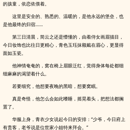
的孩童，依恋依偎着。
这里是安全的、熟悉的、温暖的，是他永远的堡垒，也
是他最终的归宿……
第三日清晨，简云之还是懵懂的，由着侍女画眉描目，
今日妆饰也比往日更精心，青色玉珏抹额戴在眉心，更显得
面如玉瓷。
他神情奄奄的，窝在椅上眉眼泛红，觉得身体每处都细
细麻麻的渴望着什么。
若要细究，他想要夜晚的黑暗，想要窝眠。
真是奇怪，他怎么会如此嗜睡，摇晃着头，把想法都搁
置了。
华服上身，青衣少女说起今日的安排：“少爷，今日府上
有贵客，老爷说是位世家小姐特来拜会。”