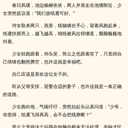
春日风缓，池边杨柳依依，两人并肩走在池塘附近，少
女突然提议道：“我们放纸鸢可好。”
侍女取来两只，燕形，线轴缠在手心，迎着风跑起来，
纸鸢扶摇而上，越飞越高，细线被风拉得绷直，颤颤巍巍地
抖着。
少女轻跑跟着，仰头笑，简云之也跟着笑了，只觉得自
己情绪也翻然腾空，也许这就是幸福吧。
自己应该是喜欢这位女子的。
听从父母安排，迎娶合适的妻子，也许这就是一条正确
的道路。
少女跑向他，气喘吁吁，突然抬起头认真问道：“少爷，
你觉得，纸鸢飞得再高，会不会把线挣断？”
简云之觉得这个问题在他脑中根本无法处理，半响才怔