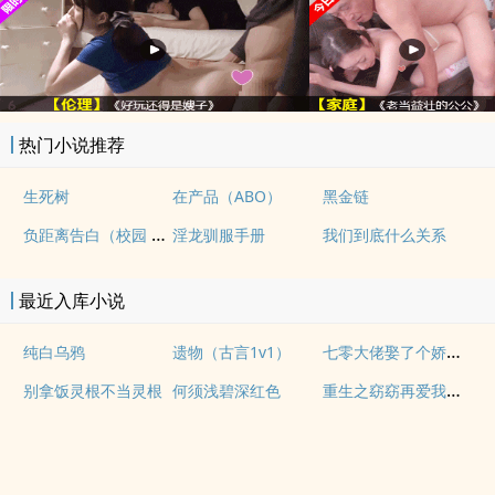
热门小说推荐
生死树
在产品（ABO）
黑金链
负距离告白（校园 h）
淫龙驯服手册
我们到底什么关系
最近入库小说
七零大佬娶了个娇艳女明星
纯白乌鸦
遗物（古言1v1）
重生之窈窈再爱我一次
别拿饭灵根不当灵根
何须浅碧深红色