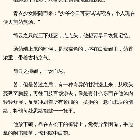
青衣少女跟随而来：“少爷今日可要试试药汤，小人现在
便去煎药熬汤。”
简云之只能压下疑惑，点点头，他想要早日恢复记忆。
汤药端上来的时候，是深褐色的，盛在白瓷碗里，药香
浓重，带着古朽之气。
简云之捧碗，一饮而尽。
苦，但是苦过之后，有一种奇异的甘甜漫上来，从喉头
蔓延至胸腔，再往四肢百骸渗去，像是有什么东西在他体内
轻轻舒展，反复冲刷着所有紧绷的、抗拒的、悬而未决的情
绪，将他每处思绪褶皱一一抚平。
他放下碗，靠在古松下的椅背上，觉得异常困倦，手边
拿的闲书散落，惊起院中白鹤。