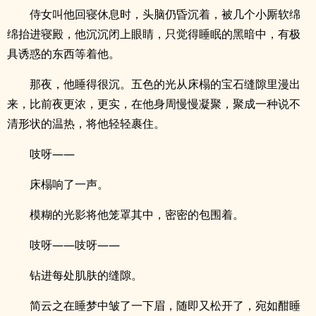
侍女叫他回寝休息时，头脑仍昏沉着，被几个小厮软绵
绵抬进寝殿，他沉沉闭上眼睛，只觉得睡眠的黑暗中，有极
具诱惑的东西等着他。
那夜，他睡得很沉。五色的光从床榻的宝石缝隙里漫出
来，比前夜更浓，更实，在他身周慢慢凝聚，聚成一种说不
清形状的温热，将他轻轻裹住。
吱呀——
床榻响了一声。
模糊的光影将他笼罩其中，密密的包围着。
吱呀——吱呀——
钻进每处肌肤的缝隙。
简云之在睡梦中皱了一下眉，随即又松开了，宛如酣睡