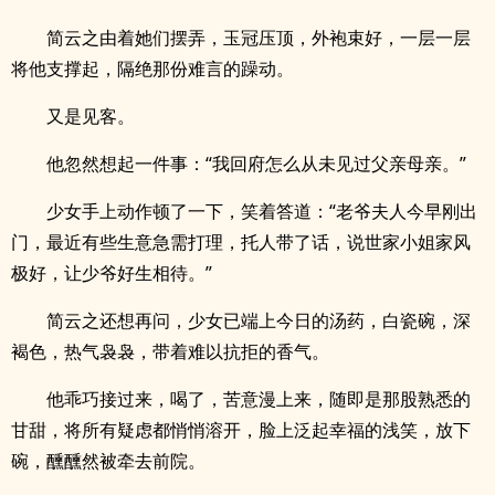
简云之由着她们摆弄，玉冠压顶，外袍束好，一层一层
将他支撑起，隔绝那份难言的躁动。
又是见客。
他忽然想起一件事：“我回府怎么从未见过父亲母亲。”
少女手上动作顿了一下，笑着答道：“老爷夫人今早刚出
门，最近有些生意急需打理，托人带了话，说世家小姐家风
极好，让少爷好生相待。”
简云之还想再问，少女已端上今日的汤药，白瓷碗，深
褐色，热气袅袅，带着难以抗拒的香气。
他乖巧接过来，喝了，苦意漫上来，随即是那股熟悉的
甘甜，将所有疑虑都悄悄溶开，脸上泛起幸福的浅笑，放下
碗，醺醺然被牵去前院。