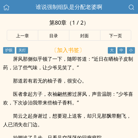
谁说强制组队是分配老婆啊
第80章（1 / 2）
上一章
目录
封面
下一页
〔加入书签〕
屏风那侧似乎顿了一下，随即答道：“近日在晒柚子皮制
药，沾了些气味，让少爷见笑了。”
那道若有若无的柚子香，很安心。
医者拿起方子，衣袖翩然擦过屏风，声音温朗：“少爷喜
欢，下次诊治我带来些柚子香料。”
简云之起身谢过，想要迎上送客，却只见那飘带翻飞，
人已消失在门边。
抬脚追了几步，只看见空荡荡的回廊庭院。